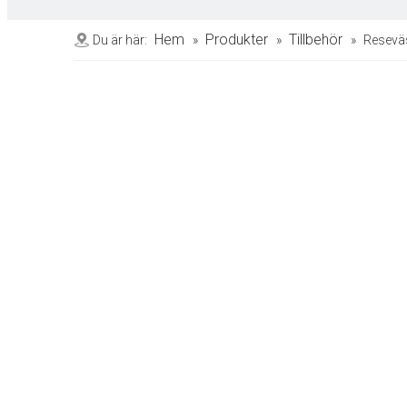
Hem
Produkter
Tillbehör
Du är här:
»
»
»
Resevä