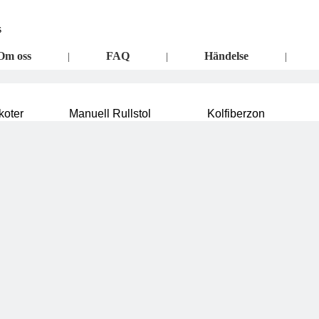
s
Om oss
FAQ
Händelse
|
|
|
Kontakta oss
koter
Manuell Rullstol
Kolfiberzon