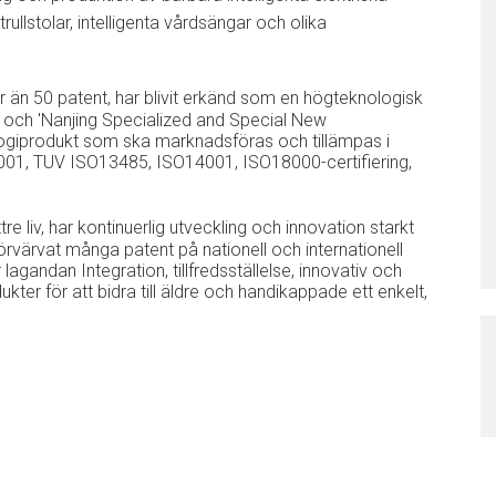
trullstolar, intelligenta vårdsängar och olika
 än 50 patent, har blivit erkänd som en högteknologisk
e' och 'Nanjing Specialized and Special New
ologiprodukt som ska marknadsföras och tillämpas i
001, TUV ISO13485, ISO14001, ISO18000-certifiering,
liv, har kontinuerlig utveckling och innovation starkt
örvärvat många patent på nationell och internationell
gandan Integration, tillfredsställelse, innovativ och
kter för att bidra till äldre och handikappade ett enkelt,