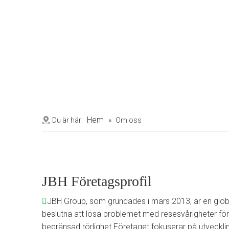
Hem
Du är här:
»
Om oss
JBH Företagsprofil
JBH Group, som grundades i mars 2013, är en global 

beslutna att lösa problemet med resesvårigheter fö
begränsad rörlighet.Företaget fokuserar på utvecklin