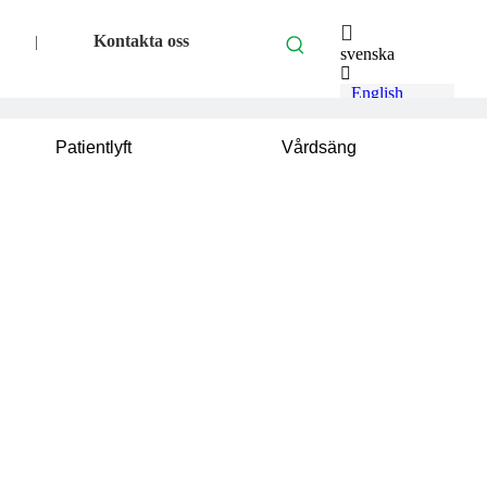
Kontakta oss
|
svenska
English
العربية
Français
Patientlyft
Vårdsäng
Pусский
Español
Português
Deutsch
Italiano
Türk dili
Bahasa
indonesia