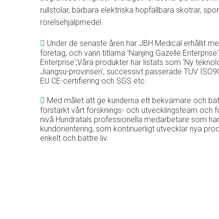
rullstolar, bärbara elektriska hopfällbara skotrar, spor
rörelsehjälpmedel.
Under de senaste åren har JBH Medical erhållit mer

företag, och vann titlarna 'Nanjing Gazelle Enterpris
Enterprise';Våra produkter har listats som 'Ny tekn
Jiangsu-provinsen', successivt passerade TUV ISO9
EU CE-certifiering och SGS etc.
Med målet att ge kunderna ett bekvämare och bättre 

förstärkt vårt forsknings- och utvecklingsteam och f
nivå.Hundratals professionella medarbetare som har la
kundorientering, som kontinuerligt utvecklar nya produ
enkelt och bättre liv.