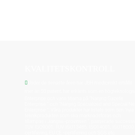
KVALITETSKONTROLL
Under de senaste åren har JBH medicinskt erhållit

mer än 50 patent, har erkänts som en högteknologi
Enterprise och vann titlarna på "Nanjing Gazelle
Enterprise " och "Nanjing Specialized and Special N
Enterprise "; Våra produkter har listats som den "nya
teknikprodukten som ska marknadsföras och
tillämpas i Jiangsu -provinsen ", passerade successi
TUV ISO9001, TUV ISO13485, ISO14001, ISO18000 
certifiering, EU CE -certifiering och SGS etc.