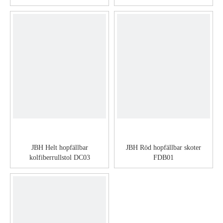
storlek D23
JBH Helt hopfällbar
JBH Röd hopfällbar skoter
kolfiberrullstol DC03
FDB01