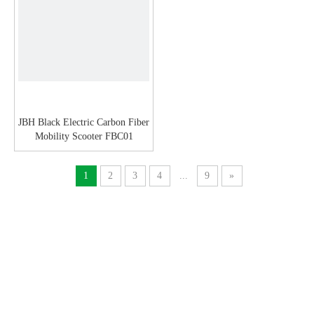
JBH Black Electric Carbon Fiber
Mobility Scooter FBC01
1
2
3
4
...
9
»