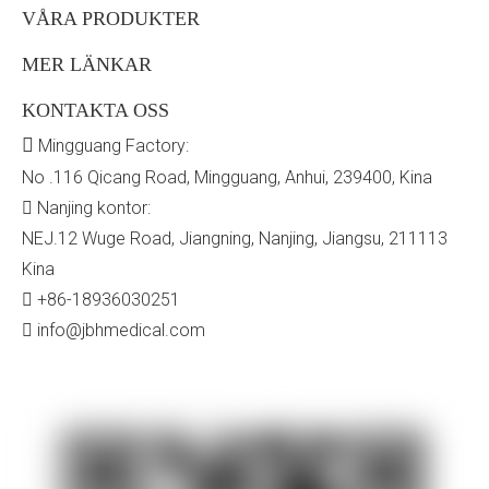
VÅRA PRODUKTER
MER LÄNKAR
KONTAKTA OSS

Mingguang Factory:
No .116 Qicang Road, Mingguang, Anhui, 239400, Kina
Nanjing kontor:

NEJ.12 Wuge Road, Jiangning, Nanjing, Jiangsu, 211113
Kina
+86-18936030251

info@jbhmedical.com
