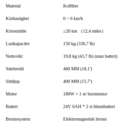
Material
Kolfiber
Körhastighet
0 ~ 6 km/h
Körområde
≥20 km （12,4 miles）
Lastkapacitet
150 kg (330,7 lb)
Nettovikt
19,8 kg (43,7 lb) (utan batteri)
Sätebredd
460 MM (18,1')
Sittdjup
400 MM (15,7')
Motor
180W × 1 st/ borstmotor
Batteri
24V 6AH * 2 st litiumbatteri
Bromssystem
Elektromagnetisk broms