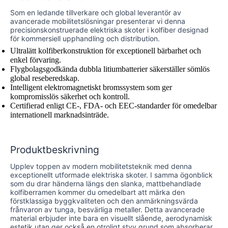
Som en ledande tillverkare och global leverantör av
avancerade mobilitetslösningar presenterar vi denna
precisionskonstruerade elektriska skoter i kolfiber designad
för kommersiell upphandling och distribution.
Ultralätt kolfiberkonstruktion för exceptionell bärbarhet och
enkel förvaring.
Flygbolagsgodkända dubbla litiumbatterier säkerställer sömlös
global reseberedskap.
Intelligent elektromagnetiskt bromssystem som ger
kompromisslös säkerhet och kontroll.
Certifierad enligt CE-, FDA- och EEC-standarder för omedelbar
internationell marknadsinträde.
Produktbeskrivning
Upplev toppen av modern mobilitetsteknik med denna
exceptionellt utformade elektriska skoter. I samma ögonblick
som du drar händerna längs den slanka, mattbehandlade
kolfiberramen kommer du omedelbart att märka den
förstklassiga byggkvaliteten och den anmärkningsvärda
frånvaron av tunga, besvärliga metaller. Detta avancerade
material erbjuder inte bara en visuellt slående, aerodynamisk
estetik utan ger också en otroligt styv grund som absorberar