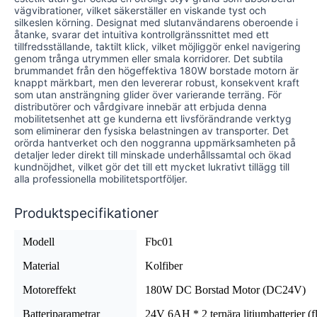
vägvibrationer, vilket säkerställer en viskande tyst och
silkeslen körning. Designat med slutanvändarens oberoende i
åtanke, svarar det intuitiva kontrollgränssnittet med ett
tillfredsställande, taktilt klick, vilket möjliggör enkel navigering
genom trånga utrymmen eller smala korridorer. Det subtila
brummandet från den högeffektiva 180W borstade motorn är
knappt märkbart, men den levererar robust, konsekvent kraft
som utan ansträngning glider över varierande terräng. För
distributörer och vårdgivare innebär att erbjuda denna
mobilitetsenhet att ge kunderna ett livsförändrande verktyg
som eliminerar den fysiska belastningen av transporter. Det
orörda hantverket och den noggranna uppmärksamheten på
detaljer leder direkt till minskade underhållssamtal och ökad
kundnöjdhet, vilket gör det till ett mycket lukrativt tillägg till
alla professionella mobilitetsportföljer.
Produktspecifikationer
Modell
Fbc01
Material
Kolfiber
Motoreffekt
180W DC Borstad Motor (DC24V)
Batteriparametrar
24V 6AH * 2 ternära litiumbatterier (