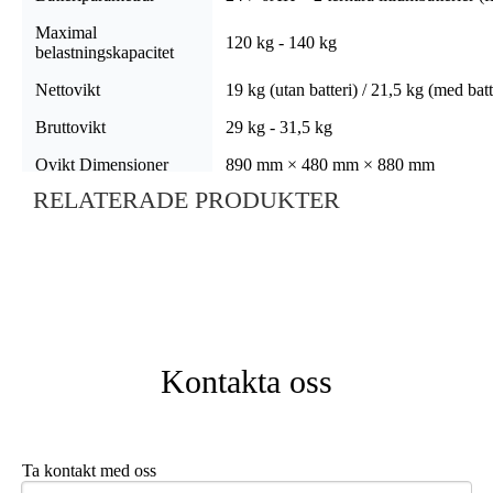
Maximal
120 kg - 140 kg
belastningskapacitet
Nettovikt
19 kg (utan batteri) / 21,5 kg (med batt
Bruttovikt
29 kg - 31,5 kg
Ovikt Dimensioner
890 mm × 480 mm × 880 mm
RELATERADE PRODUKTER
Vikta mått
400 mm × 480 mm × 680 mm
Maximal hastighet
6 km/h (0-6 km/h justerbar)
Körräckvidd
20 km - 25 km
Klättringsförmåga
8° - 12°
Hinderfrigång
25 mm
Kontakta oss
Automatisk elektromagnetisk broms
Bromssystem
justerbar bromssträcka)
Däckspecifikationer
Främre 6,5-tums PU Solid Tire / Bakr
Ta kontakt med oss
Styrenhet
PG 45A (programmerbar)