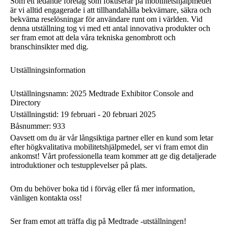
Som ett ledande företag som fokuserar på mobilitetshjälpmedel
är vi alltid engagerade i att tillhandahålla bekvämare, säkra och
bekväma reselösningar för användare runt om i världen. Vid
denna utställning tog vi med ett antal innovativa produkter och
ser fram emot att dela våra tekniska genombrott och
branschinsikter med dig.
Utställningsinformation
Utställningsnamn: 2025 Medtrade Exhibitor Console and
Directory
Utställningstid: 19 februari - 20 februari 2025
Båsnummer: 933
Oavsett om du är vår långsiktiga partner eller en kund som letar
efter högkvalitativa mobilitetshjälpmedel, ser vi fram emot din
ankomst! Vårt professionella team kommer att ge dig detaljerade
introduktioner och testupplevelser på plats.
Om du behöver boka tid i förväg eller få mer information,
vänligen kontakta oss!
Ser fram emot att träffa dig på Medtrade -utställningen!