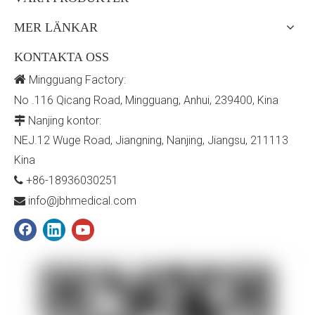
MER LÄNKAR
KONTAKTA OSS

Mingguang Factory:
No .116 Qicang Road, Mingguang, Anhui, 239400, Kina
Nanjing kontor:

NEJ.12 Wuge Road, Jiangning, Nanjing, Jiangsu, 211113
Kina
+86-18936030251

info@jbhmedical.com
