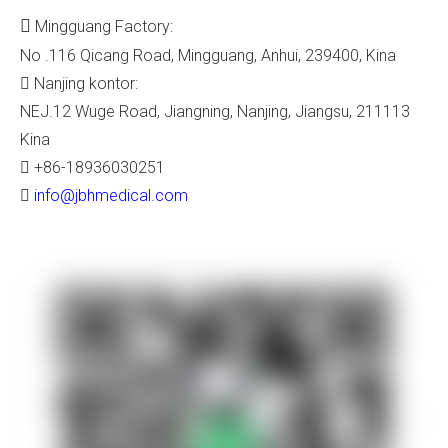

Mingguang Factory:
No .116 Qicang Road, Mingguang, Anhui, 239400, Kina
Nanjing kontor:

NEJ.12 Wuge Road, Jiangning, Nanjing, Jiangsu, 211113
Kina
+86-18936030251

info@jbhmedical.com
