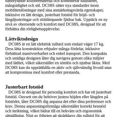
banbrytande kolfibermaterial och kombinerar hållbarhet,
mångsidighet och stil. DC08S sätter nya standarder inom
mobilitetslösningar med sina anmärkningsvärda egenskaper,
inklusive en lätt design, justerbart fotstöd för höjd- och
längdjusteringar och stötdämpande fjädrar bak. Upptäck en ny
nivå av oberoende och komfort med DC08S, designad för att
förbättra din rörlighetsupplevelse.
Lättviktsdesign
DC08S är en lätt elektrisk rullstol som endast väger 17 kg.
Dess lätta konstruktion erbjuder många fördelar, inklusive
förbättrad manövrerbarhet och enkel transport. Den kompakta
och smidiga designen låter dig navigera genom olika miljöer
med lätthet, vilket säkerställer en sömlös och njutbar åktur. Med
DC08S kan du upprätthålla en aktiv och självständig livsstil utan
att kompromissa med komfort eller prestanda.
Justerbart fotstöd
DC08S är designad för personlig komfort och har ett justerbart
fotstöd. Oavsett om du behöver justera höjden eller längden på
fotstödet, låter DC08S dig anpassa det efter dina preferenser och
krav. Denna anpassningsförmåga säkerställer korrekt benstöd
och inriktning, vilket bidrar till en bekväm och ergonomisk
sittställning. Njut av friheten att skräddarsy din rullstol för att