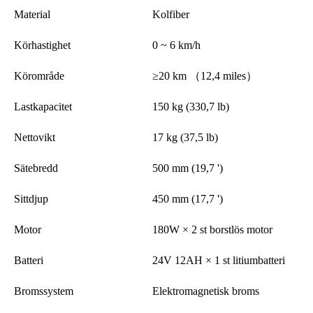
Material
Kolfiber
Körhastighet
0 ~ 6 km/h
Körområde
≥20 km （12,4 miles）
Lastkapacitet
150 kg (330,7 lb)
Nettovikt
17 kg (37,5 lb)
Sätebredd
500 mm (19,7 ')
Sittdjup
450 mm (17,7 ')
Motor
180W × 2 st borstlös motor
Batteri
24V 12AH × 1 st litiumbatteri
Bromssystem
Elektromagnetisk broms