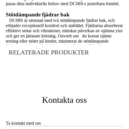
passa dina individuella behov med DC08S:s justerbara fotstöd.
Stötdämpande fjädrar bak
DC08S är utrustad med två stötdämpande fjädrar bak, och
erbjuder exceptionell komfort och stabilitet. Fjädrarna absorberar
effektivt stötar och vibrationer, minskar påverkan av ojämna ytor
och ger en jämnare körning. Oavsett om du korsar ojämn
terräng eller stöter på hinder, minimerar de stötdämpande
fjädrarna obehag och förbättrar den allmänna åkkvaliteten.
RELATERADE PRODUKTER
Upplev en mer bekväm och kontrollerad resa med DC08S:s
avancerade fjädringssystem.
Kolfibermaterial
DC08S använder kolfibermaterial i sin konstruktion, vilket
säkerställer optimal styrka och hållbarhet. Kolfiber är känt för
sina exceptionella egenskaper, inklusive hög draghållfasthet och
låg vikt. Kolfiberramen på DC08S ger inte bara robusthet utan
bidrar också till dess lätta natur. Njut av fördelarna med en stark
Kontakta oss
och pålitlig elektrisk rullstol utan att kompromissa med bärbarhet
och manövrerbarhet.
Användarvänlig drift
Ta kontakt med oss
DC08S prioriterar användarvänlighet med sin användarvänliga