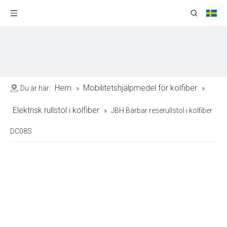
Hem
Mobilitetshjälpmedel för kolfiber
Du är här:
»
»
Elektrisk rullstol i kolfiber
»
JBH Bärbar reserullstol i kolfiber
DC08S