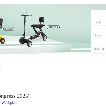
手机
E-post
WhatsApp
!
ongress 2025'!
:
Webbplats